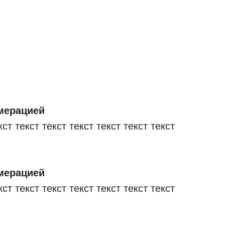
умерацией
кст текст текст текст текст текст текст
умерацией
кст текст текст текст текст текст текст