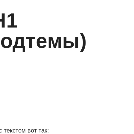
H1
подтемы)
 текстом вот так: