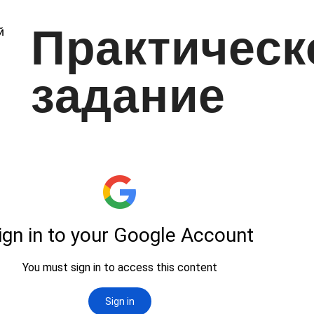
Практическ
Й
задание